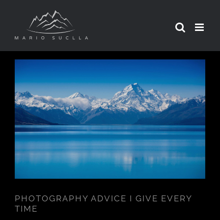
Skip
to
content
PHOTOGRAPHY ADVICE I GIVE
EVERY TIME
PHOTOGRAPHY ADVICE I GIVE EVERY
TIME